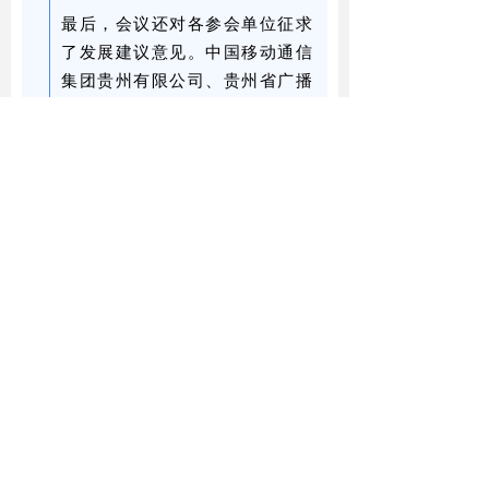
最后，会议还对各参会单位征求
了发展建议意见。中国移动通信
集团贵州有限公司、贵州省广播
电视信息网络股份有限公司、中
国铁塔股份有限公司贵州省分公
司、贵州省邮电规划设计院有限
公司等几家公司纷纷积极发言，
就行业发展趋势、政策环境、技
术创新等方面提出了宝贵的建
议。俞军方理事长认真听取了各
方意见，并进行了积极回应，表
示将认真梳理研究，为协会和行
业发展提供有力支持。